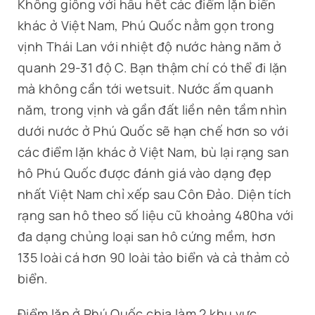
Không giống với hầu hết các điểm lặn biển
khác ở Việt Nam, Phú Quốc nằm gọn trong
vịnh Thái Lan với nhiệt độ nước hàng năm ở
quanh 29-31 độ C. Bạn thậm chí có thể đi lặn
mà không cần tới wetsuit. Nước ấm quanh
năm, trong vịnh và gần đất liền nên tầm nhìn
dưới nước ở Phú Quốc sẽ hạn chế hơn so với
các điểm lặn khác ở Việt Nam, bù lại rạng san
hô Phú Quốc được đánh giá vào dạng đẹp
nhất Việt Nam chỉ xếp sau Côn Đảo. Diện tích
rạng san hô theo số liệu cũ khoảng 480ha với
đa dạng chủng loại san hô cứng mềm, hơn
135 loài cá hơn 90 loài tảo biển và cả thảm cỏ
biển.
Điểm lặn ở Phú Quốc chia làm 2 khu vực