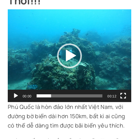
Thôi!!!
Tin Tức
Trình
chơi
Liên Hệ
Video
00:00
00:12
Phú Quốc là hòn đảo lớn nhất Việt Nam, với
đường bờ biển dài hơn 150km, bất kì ai cũng
có thể dễ dàng tìm được bãi biển yêu thích.