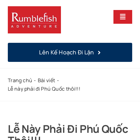
Bỏ
qua
Chuyể
nội
Hướng
dung
Trang Chủ
Lên Kế Hoạch Đi Lặn
Khoá Học
Trang chủ
Bài viết
Lặn Hàng Ngày
Lễ này phải đi Phú Quốc thôi!!!
Địa Điểm
Chúng Tôi
Lễ Này Phải Đi Phú Quốc