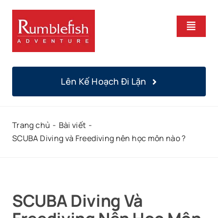
Bỏ
qua
Chuyể
nội
Hướng
dung
Trang Chủ
Lên Kế Hoạch Đi Lặn
Khoá Học
Trang chủ
Bài viết
Lặn Hàng Ngày
SCUBA Diving và Freediving nên học môn nào ?
Địa Điểm
Chúng Tôi
SCUBA Diving Và