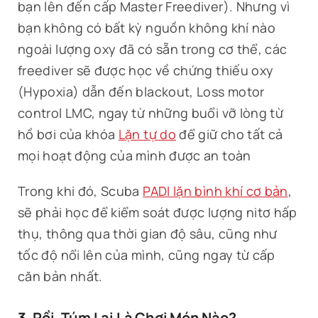
bạn lên đến cấp Master Freediver). Nhưng vì
bạn không có bất kỳ nguồn không khí nào
ngoài lượng oxy đã có sẵn trong cơ thể, các
freediver sẽ được học về chứng thiếu oxy
(Hypoxia) dẫn đến blackout, Loss motor
control LMC, ngay từ những buổi vỡ lòng từ
hồ bơi của khóa
Lặn tự do
để giữ cho tất cả
mọi hoạt động của mình được an toàn
Trong khi đó, Scuba
PADI lặn bình khí cơ bản
,
sẽ phải học để kiểm soát được lượng nitơ hấp
thụ, thông qua thời gian độ sâu, cũng như
tốc độ nổi lên của mình, cũng ngay từ cấp
căn bản nhất.
3. Rồi, Túm Lại Là Chơi Món Nào?