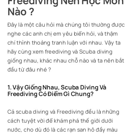
Freediving Nên Học Môn
Tin Tức
Nào ?
Liên Hệ
Đây là một câu hỏi mà chúng tôi thường được
nghe các anh chị em yêu biển hỏi, và thậm
chí thỉnh thoảng tranh luận với nhau. Vậy ta
hãy cùng xem freediving và Scuba diving
giống nhau, khác nhau chỗ nào và ta nên bắt
đầu từ đâu nhé ?
1. Vậy Giống Nhau, Scuba Diving Và
Freediving Có Điểm Gì Chung?
Cả scuba diving và Freediving đều là những
cách tuyệt vời để khám phá thế giới dưới
nước, cho dù đó là các rạn san hô đầy màu