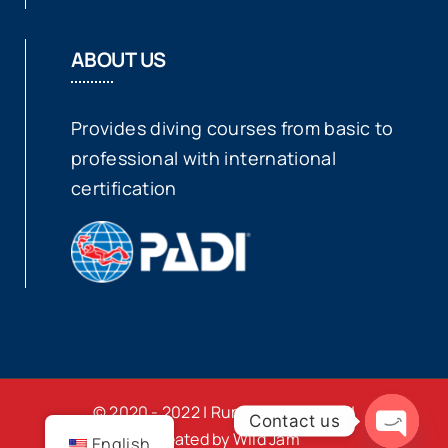
ABOUT US
Provides diving courses from basic to
professional with international
certification
© 2020 - 2022 | Rumblefish Divers |
Contact us
Created by Wild Jam
English