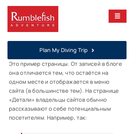
Skip
to
Toggle
content
Naviga
Home
Plan My Diving Trip
PADI Courses
Это пример страницы. От записей в блоге
она отличается тем, что остаётся на
Daily Diving
одном месте и отображается в меню
сайта (в большинстве тем). На странице
Locations
«Детали» владельцы сайтов обычно
рассказывают о себе потенциальным
посетителям. Например, так:
About