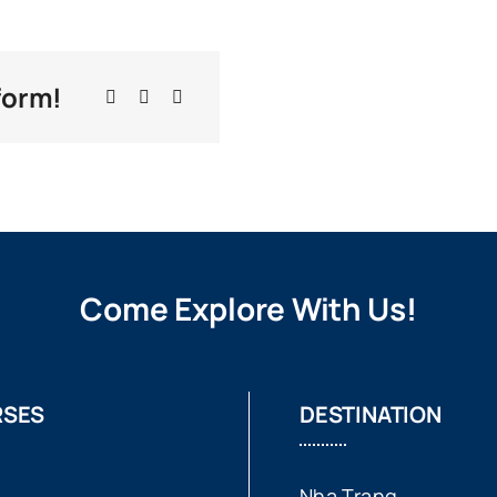
form!
Come Explore With Us!
SES
DESTINATION
Nha Trang