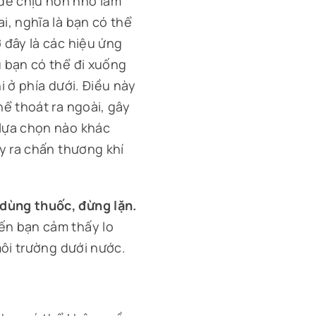
dễ chịu hơn nhờ làm
i, nghĩa là bạn có thể
 đây là các hiệu ứng
ù bạn có thể đi xuống
i ở phía dưới. Điều này
hể thoát ra ngoài, gây
 lựa chọn nào khác
ây ra chấn thương khí
dùng thuốc, đừng lặn.
ến bạn cảm thấy lo
môi trường dưới nước.