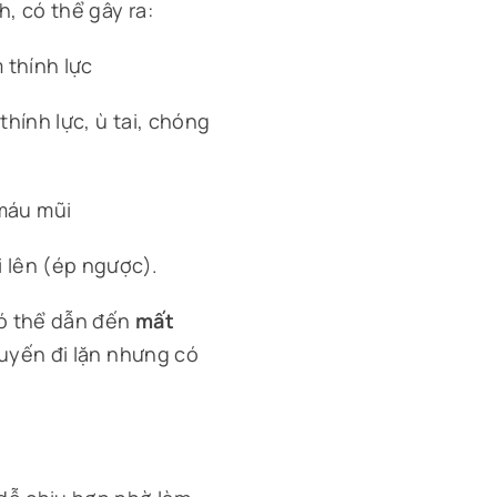
, có thể gây ra:
 thính lực
thính lực, ù tai, chóng
máu mũi
i lên (ép ngược).
có thể dẫn đến
mất
uyến đi lặn nhưng có