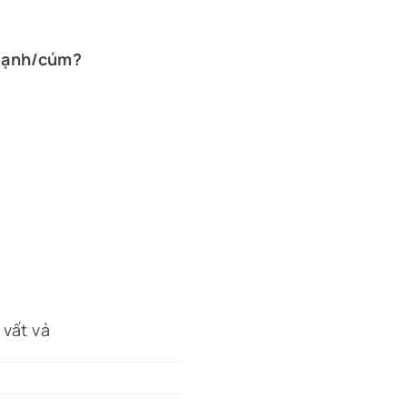
 lạnh/cúm?
vất vả