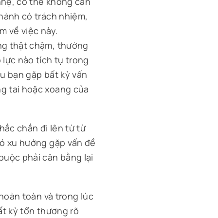
nhẹ, có thể không cần
thành có trách nhiệm,
m về việc này.
ng thật chậm, thường
lực nào tích tụ trong
nếu bạn gặp bất kỳ vấn
g tai hoặc xoang của
hắc chắn đi lên từ từ
có xu hướng gặp vấn đề
buộc phải cân bằng lại
 hoàn toàn và trong lúc
ất kỳ tổn thương rõ