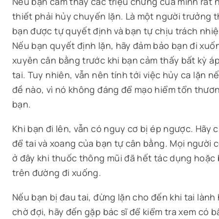
Nếu bạn cảm thấy các triệu chứng của mình rất 
thiết phải hủy chuyến lặn. Là một người trưởng 
bạn được tự quyết định và bạn tự chịu trách nhiệ
Nếu bạn quyết định lặn, hãy đảm bảo bạn đi xuố
xuyên cân bằng trước khi bạn cảm thấy bất kỳ áp 
tai. Tuy nhiên, vẫn nên tính tới việc hủy ca lặn 
đề nào, vì nó không đáng để mạo hiểm tổn thươn
bạn.
Khi bạn đi lên, vẫn có nguy cơ bị ép ngược. Hãy c
để tai và xoang của bạn tự cân bằng. Mọi người 
ở đây khi thuốc thông mũi đã hết tác dụng hoặc 
trên đường đi xuống.
Nếu bạn bị đau tai, đừng lặn cho đến khi tai lành
chờ đợi, hãy đến gặp bác sĩ để kiểm tra xem có b