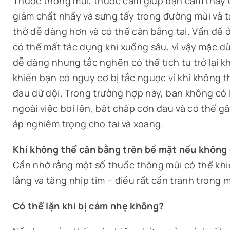
Thuốc thông mũi, thuốc cảm giúp bạn cảm thấy 
giảm chất nhầy và sưng tấy trong đường mũi và ta
thở dễ dàng hơn và có thể cân bằng tai. Vấn đề ở
có thể mất tác dụng khi xuống sâu, vì vậy mặc d
dễ dàng nhưng tắc nghẽn có thể tích tụ trở lại kh
khiến bạn có nguy cơ bị tắc ngược vì khí không t
đau dữ dội. Trong trường hợp này, bạn không có
ngoài việc bơi lên, bất chấp cơn đau và có thể g
áp nghiêm trọng cho tai và xoang.
Khi không thể cân bằng trên bề mặt nếu không 
Cần nhớ rằng một số thuốc thông mũi có thể khi
lắng và tăng nhịp tim – điều rất cần tránh trong 
Có thể lặn khi bị cảm nhẹ không?