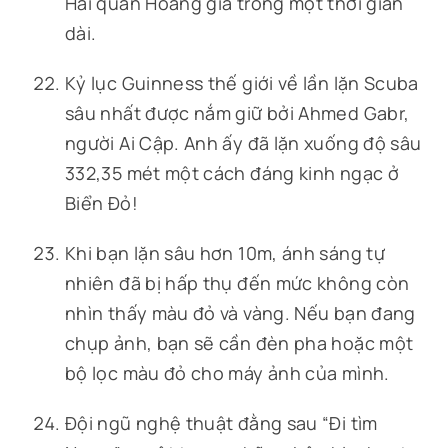
Hải quân Hoàng gia trong một thời gian
dài.
Kỷ lục Guinness thế giới về lần lặn Scuba
sâu nhất được nắm giữ bởi Ahmed Gabr,
người Ai Cập. Anh ấy đã lặn xuống độ sâu
332,35 mét một cách đáng kinh ngạc ở
Biển Đỏ!
Khi bạn lặn sâu hơn 10m, ánh sáng tự
nhiên đã bị hấp thụ đến mức không còn
nhìn thấy màu đỏ và vàng. Nếu bạn đang
chụp ảnh, bạn sẽ cần đèn pha hoặc một
bộ lọc màu đỏ cho máy ảnh của mình.
Đội ngũ nghệ thuật đằng sau “Đi tìm