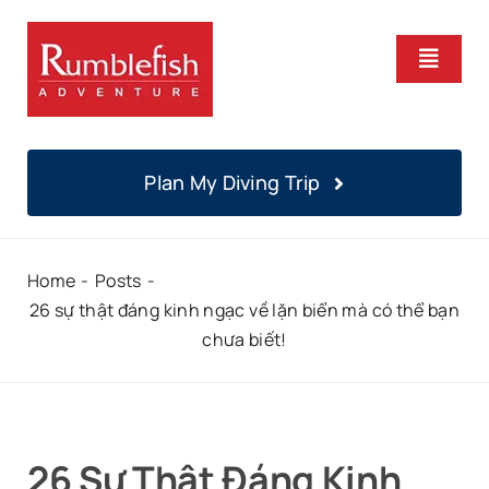
Skip
to
Toggle
content
Naviga
Home
Plan My Diving Trip
PADI Courses
Home
Posts
Daily Diving
26 sự thật đáng kinh ngạc về lặn biển mà có thể bạn
chưa biết!
Locations
About
26 Sự Thật Đáng Kinh