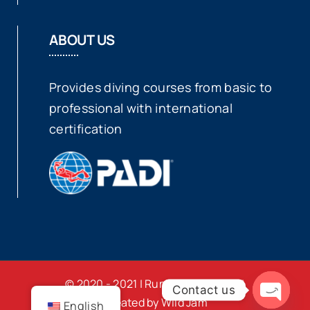
ABOUT US
Provides diving courses from basic to
professional with international
certification
© 2020 - 2021 | Rumblefish Divers |
Contact us
Created by Wild Jam
English